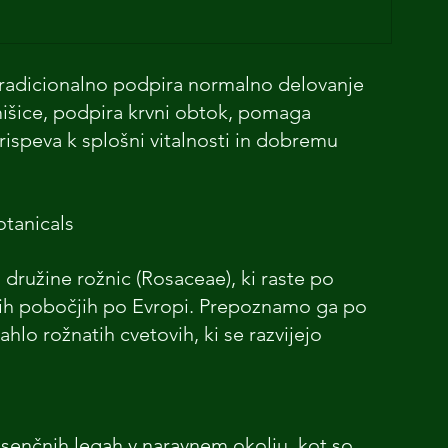
 tradicionalno podpira normalno delovanje 
 mišice, podpira krvni obtok, pomaga 
rispeva k splošni vitalnosti in dobremu 
tanicals
družine rožnic (Rosaceae), ki raste po 
tlih pobočjih po Evropi. Prepoznamo ga po 
rahlo rožnatih cvetovih, ki se razvijejo 
senčnih legah v naravnem okolju, kot so 