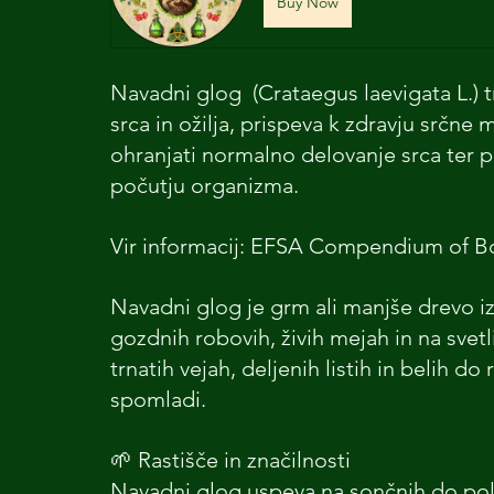
Buy Now
Navadni glog  (Crataegus laevigata L.)
srca in ožilja, prispeva k zdravju srčne
ohranjati normalno delovanje srca ter p
počutju organizma.
Vir informacij: EFSA Compendium of Bo
Navadni glog je grm ali manjše drevo iz 
gozdnih robovih, živih mejah in na sve
trnatih vejah, deljenih listih in belih do 
spomladi.
🌱 Rastišče in značilnosti
Navadni glog uspeva na sončnih do pol