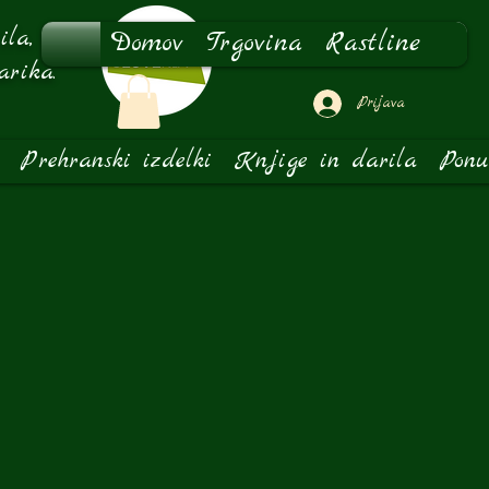
la,
Domov
Trgovina
Rastline
arika.
Prijava
Prehranski izdelki
Knjige in darila
Ponu