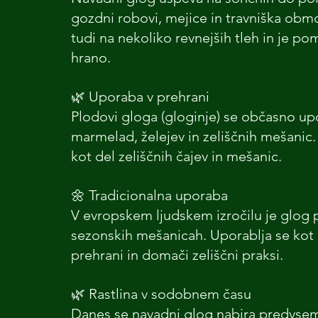
gozdni robovi, mejice in travniška obmo
tudi na nekoliko revnejših tleh in je pom
hrano.
🌿 Uporaba v prehrani
Plodovi gloga (gloginje) se občasno upo
marmelad, želejev in zeliščnih mešanic. 
kot del zeliščnih čajev in mešanic.
🌼 Tradicionalna uporaba
V evropskem ljudskem izročilu je glog pr
sezonskih mešanicah. Uporablja se kot de
prehrani in domači zeliščni praksi.
🌿 Rastlina v sodobnem času
Danes se navadni glog nabira predvsem z