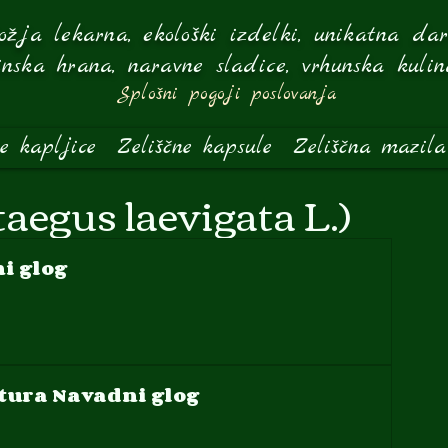
žja lekarna, ekološki izdelki, unikatna dari
inska hrana, naravne sladice, vrhunska kulin
Splošni pogoji poslovanja
ne kapljice
Zeliščne kapsule
Zeliščna mazila
aegus laevigata L.)
ni glog
ktura Navadni glog