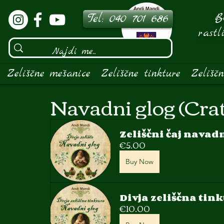
Bo
Tel: 040 701 686
rastl
Zeliščne mešanice
Zeliščne tinkture
Zelišč
Navadni glog (Crat
Zeliščni čaj navad
€5.00
Buy Now
Divja zeliščna tin
€10.00