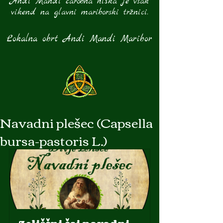
Andi Mandi čarobna hiška je vsak
vikend na glavni mariborski tržnici.
Lokalna obrt Andi Mandi Maribor
Navadni plešec (Capsella
bursa-pastoris L.)