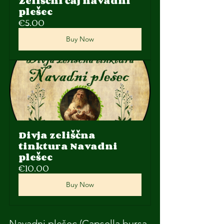
Zeliščni čaj navadni 
plešec
€5.00
Buy Now
Divja zeliščna 
tinktura Navadni 
plešec
€10.00
Buy Now
Navadni plešec (Capsella bursa-