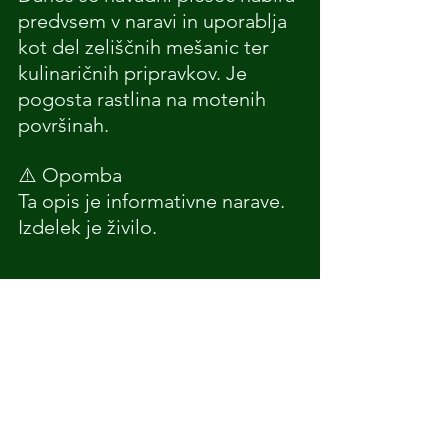
predvsem v naravi in uporablja 
kot del zeliščnih mešanic ter 
kulinaričnih pripravkov. Je 
pogosta rastlina na motenih 
površinah.
⚠️ Opomba
Ta opis je informativne narave. 
Izdelek je živilo.