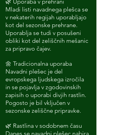
🌿 Uporaba v prehrani
Mladi listi navadnega plešca se 
v nekaterih regijah uporabljajo 
kot del sezonske prehrane. 
Uporablja se tudi v posušeni 
obliki kot del zeliščnih mešanic 
za pripravo čajev.
🌼 Tradicionalna uporaba
Navadni plešec je del 
evropskega ljudskega izročila 
in se pojavlja v zgodovinskih 
zapisih o uporabi divjih rastlin. 
Pogosto je bil vključen v 
sezonske zeliščne pripravke.
🌿 Rastlina v sodobnem času
Danes se navadni plešec nabira 