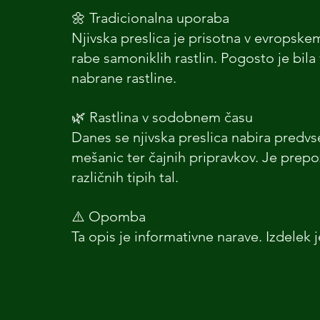
🌼 Tradicionalna uporaba
Njivska preslica je prisotna v evropskem
rabe samoniklih rastlin. Pogosto je bila
nabrane rastline.
🌿 Rastlina v sodobnem času
Danes se njivska preslica nabira predvse
mešanic ter čajnih pripravkov. Je prepoz
različnih tipih tal.
⚠️ Opomba
Ta opis je informativne narave. Izdelek je