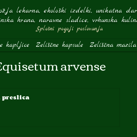
žja lekarna, ekološki izdelki, unikatna dari
inska hrana, naravne sladice, vrhunska kulin
Splošni pogoji poslovanja
ne kapljice
Zeliščne kapsule
Zeliščna mazila
(Equisetum arvense
a preslica