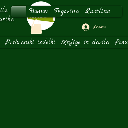
la,
Domov
Trgovina
Rastline
arika.
Prijava
Prehranski izdelki
Knjige in darila
Ponu