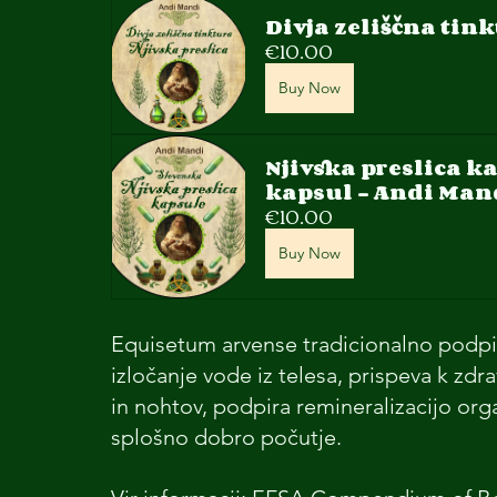
Divja zeliščna tink
€10.00
Buy Now
Njivska preslica k
kapsul - Andi Man
€10.00
Buy Now
Equisetum arvense tradicionalno podpira
izločanje vode iz telesa, prispeva k zdra
in nohtov, podpira remineralizacijo org
splošno dobro počutje.