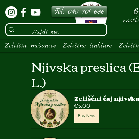
Bo
Tel: 040 701 686
rastl
Zeliščne mešanice
Zeliščne tinkture
Zelišč
Njivska preslica 
L.)
Zeliščni čaj njivsk
€5.00
Buy Now