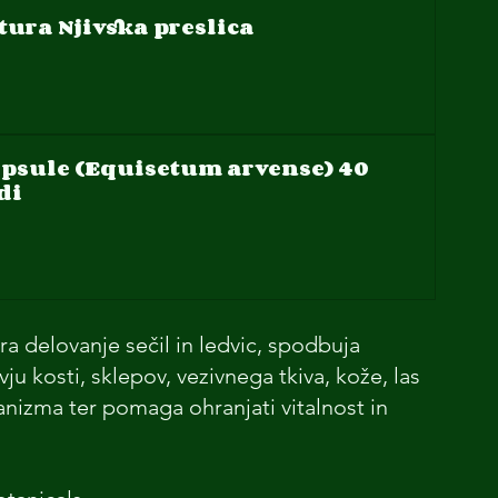
tura Njivska preslica
apsule (Equisetum arvense) 40 
di
 delovanje sečil in ledvic, spodbuja 
vju kosti, sklepov, vezivnega tkiva, kože, las 
anizma ter pomaga ohranjati vitalnost in 