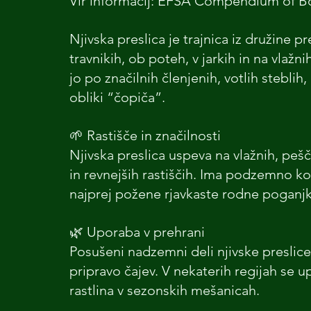
Vir informacij: EFSA Compendium of Bo
Njivska preslica je trajnica iz družine pr
travnikih, ob poteh, v jarkih in na vlaž
jo po značilnih členjenih, votlih stebli
obliki “čopiča”.
🌱 Rastišče in značilnosti
Njivska preslica uspeva na vlažnih, pešč
in revnejših rastiščih. Ima podzemno ko
najprej požene rjavkaste rodne poganjk
🌿 Uporaba v prehrani
Posušeni nadzemni deli njivske preslice
pripravo čajev. V nekaterih regijah se up
rastlina v sezonskih mešanicah.