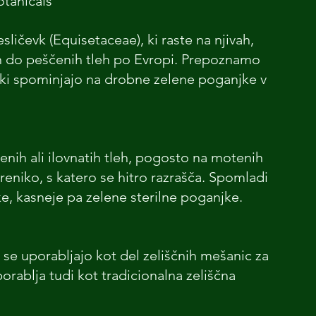
tanicals 
esličevk (Equisetaceae), ki raste na njivah, 
nih do peščenih tleh po Evropi. Prepoznamo 
h, ki spominjajo na drobne zelene poganjke v 
enih ali ilovnatih tleh, pogosto na motenih 
reniko, s katero se hitro razrašča. Spomladi 
e, kasneje pa zelene sterilne poganjke.
 se uporabljajo kot del zeliščnih mešanic za 
orablja tudi kot tradicionalna zeliščna 