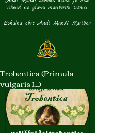
Andi Mandi čarobna hiška je vsak
vikend na glavni mariborski tržnici.
Lokalna obrt Andi Mandi Maribor
Trobentica (Primula
vulgaris L.)