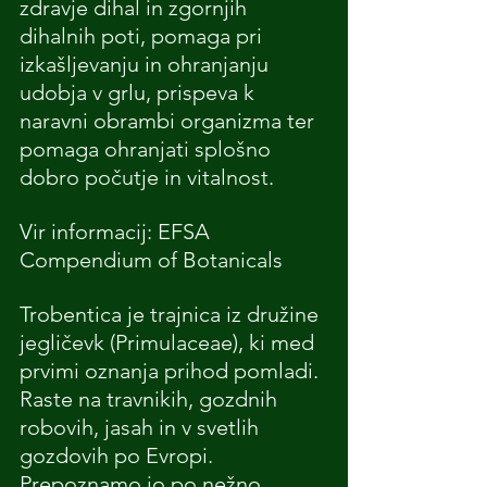
zdravje dihal in zgornjih 
dihalnih poti, pomaga pri 
izkašljevanju in ohranjanju 
udobja v grlu, prispeva k 
naravni obrambi organizma ter 
pomaga ohranjati splošno 
dobro počutje in vitalnost.
Vir informacij: EFSA 
Compendium of Botanicals
Trobentica je trajnica iz družine 
jegličevk (Primulaceae), ki med 
prvimi oznanja prihod pomladi. 
Raste na travnikih, gozdnih 
robovih, jasah in v svetlih 
gozdovih po Evropi. 
Prepoznamo jo po nežno 