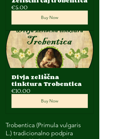
Zeliščni čaj trobentica
€5.00
Buy Now
Divja zeliščna 
tinktura Trobentica
€10.00
Buy Now
Trobentica (Primula vulgaris 
L.) tradicionalno podpira 