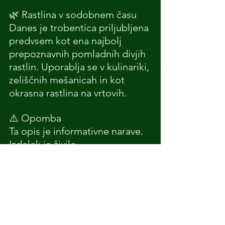
🌿 Rastlina v sodobnem času
Danes je trobentica priljubljena 
predvsem kot ena najbolj 
prepoznavnih pomladnih divjih 
rastlin. Uporablja se v kulinariki, 
zeliščnih mešanicah in kot 
okrasna rastlina na vrtovih.
⚠️ Opomba
Ta opis je informativne narave. 
Izdelek je živilo.