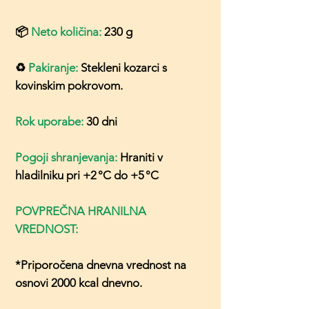
📦
Neto količina:
230 g
♻️
Pakiranje:
Stekleni kozarci s
kovinskim pokrovom.
Rok uporabe:
30 dni
Pogoji shranjevanja:
Hraniti v
hladilniku pri +2 °C do +5 °C
POVPREČNA HRANILNA
VREDNOST:
*Priporočena dnevna vrednost na
osnovi 2000 kcal dnevno.