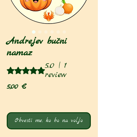
Andrejev bučni
namaz
5.0 | 1
Rating is 5.0 out of five stars based on 1 review
review
Price
5,00 €
Ni na zalogi
Obvesti me, ko bo na voljo