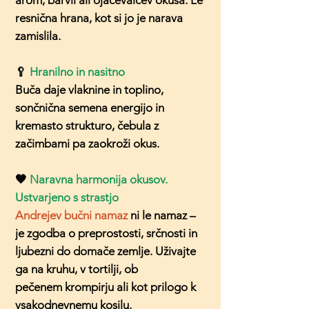
arom, barvil ali ojačevalcev okusa. Le
resnična hrana, kot si jo je narava
zamislila.
🥄
Hranilno in nasitno
Buča daje vlaknine in toplino,
sončnična semena energijo in
kremasto strukturo, čebula z
začimbami pa zaokroži okus.
🧡
Naravna harmonija okusov.
Ustvarjeno s strastjo
Andrejev bučni namaz
ni le namaz –
je zgodba o preprostosti, srčnosti in
ljubezni do domače zemlje. Uživajte
ga na kruhu, v tortilji, ob
pečenem krompirju ali kot prilogo k
vsakodnevnemu kosilu.