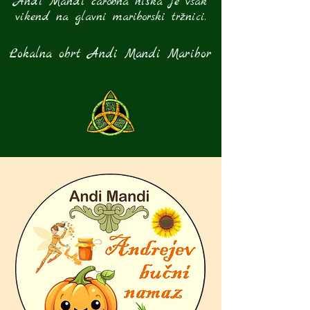
Andi Mandi čarobna hiška je vsak
vikend na glavni mariborski tržnici.
Lokalna obrt Andi Mandi Maribor