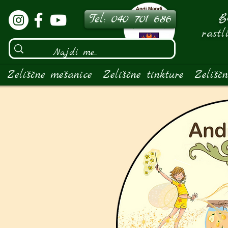
Bo
Tel: 040 701 686
rastl
Zeliščne mešanice
Zeliščne tinkture
Zelišč