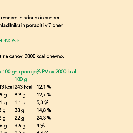
 temnem, hladnem in suhem
hladilniku in porabiti v 7 dneh.
EDNOST:
 na osnovi 2000 kcal dnevno.
a 100 g
na porcijo
% PV na 2000 kcal
100 g
43 kcal
243 kcal
12,1 %
,9 g
8,9 g
12,7 %
,1 g
1,1 g
5,3 %
8 g
38 g
14,8 %
2 g
22 g
24,3 %
,6 g
3,6 g
4 %