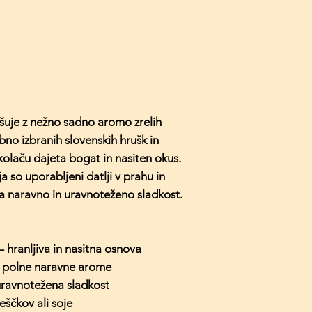
uje z nežno sadno aromo zrelih
bno izbranih slovenskih hrušk in
olaču dajeta bogat in nasiten okus.
 so uporabljeni datlji v prahu in
ta naravno in uravnoteženo sladkost.
hranljiva in nasitna osnova
n polne naravne arome
uravnotežena sladkost
eščkov ali soje