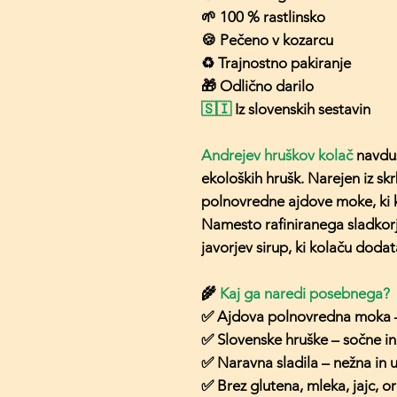
🌱 100 % rastlinsko
🍪 Pečeno v kozarcu
♻️ Trajnostno pakiranje
🎁 Odlično darilo
🇸🇮
Iz slovenskih sestavin
Andrejev hruškov kolač
navduš
ekoloških hrušk. Narejen iz skr
polnovredne ajdove moke, ki k
Namesto rafiniranega sladkorja
javorjev sirup, ki kolaču doda
🌾
Kaj ga naredi posebnega?
✅ Ajdova polnovredna moka – 
✅ Slovenske hruške – sočne i
✅ Naravna sladila – nežna in 
✅ Brez glutena, mleka, jajc, or