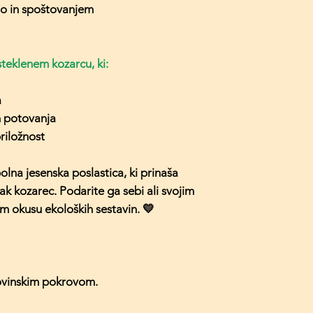
jo in spoštovanjem
teklenem kozarcu, ki:
a
n potovanja
priložnost
olna jesenska poslastica, ki prinaša
ak kozarec. Podarite ga sebi ali svojim
em okusu ekoloških sestavin. 💛
kovinskim pokrovom.