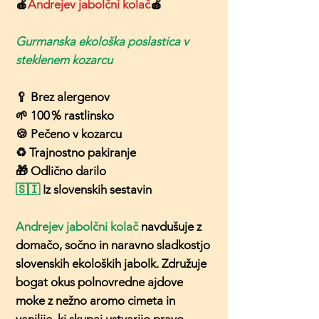
🍎
Andrejev jabolčni kolač
🍎
Gurmanska ekološka poslastica v
steklenem kozarcu
🥄 Brez alergenov
🌱 100 % rastlinsko
🍪 Pečeno v kozarcu
♻️ Trajnostno pakiranje
🎁 Odlično darilo
🇸🇮
Iz slovenskih sestavin
Andrejev jabolčni kolač
navdušuje z
domačo, sočno in naravno sladkostjo
slovenskih ekoloških jabolk. Združuje
bogat okus polnovredne ajdove
moke z nežno aromo cimeta in