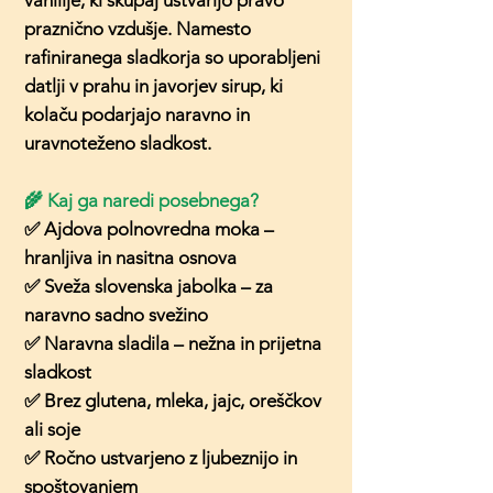
vanilije, ki skupaj ustvarijo pravo
praznično vzdušje. Namesto
rafiniranega sladkorja so uporabljeni
datlji v prahu in javorjev sirup, ki
kolaču podarjajo naravno in
uravnoteženo sladkost.
🌾 Kaj ga naredi posebnega?
✅ Ajdova polnovredna moka –
hranljiva in nasitna osnova
✅ Sveža slovenska jabolka – za
naravno sadno svežino
✅ Naravna sladila – nežna in prijetna
sladkost
✅ Brez glutena, mleka, jajc, oreščkov
ali soje
✅ Ročno ustvarjeno z ljubeznijo in
spoštovanjem