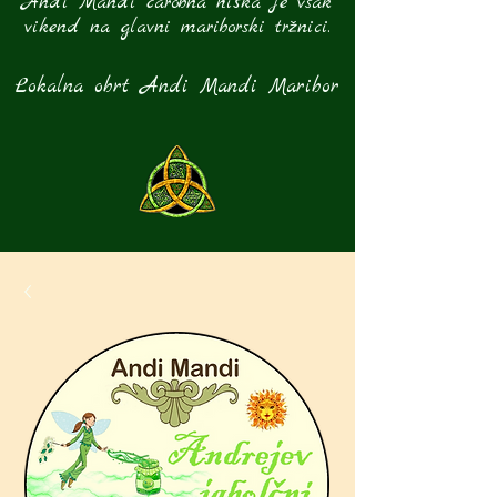
Andi Mandi čarobna hiška je vsak
vikend na glavni mariborski tržnici.
Lokalna obrt Andi Mandi Maribor