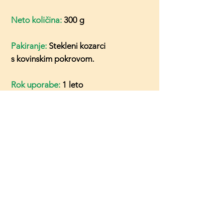
Neto količina:
300 g
Pakiranje:
Stekleni kozarci
s kovinskim pokrovom.
Rok uporabe:
1 leto
Pogoji shranjevanja:
Hraniti v
temnem, hladnem in suhem
prostoru. Po odprtju hraniti v
hladilniku in porabiti v 7 dneh.
POVPREČNA HRANILNA
VREDNOST:
*Priporočena dnevna vrednost na