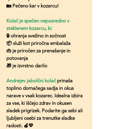
🏡 Pečeno kar v kozarcu!
Kolač je spečen neposredno v
steklenem kozarcu, ki:
🔒 ohranja svežino in sočnost
📦 služi kot priročna embalaža
👜 je priročen za prenašanje in
potovanja
🎁 je izvrstno darilo
Andrejev jabolčni kolač
prinaša
toplino domačega sadja in okus
narave v vsak kozarec. Idealna izbira
za vse, ki iščejo zdrav in okusen
sladek prigrizek. Podarite ga sebi ali
ljubljeni osebi za trenutke sladke
radosti. 🍏💛