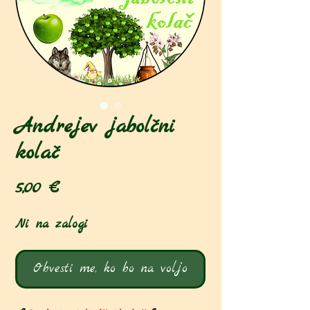
Andrejev jabolčni
kolač
Price
5,00 €
Ni na zalogi
Obvesti me, ko bo na voljo