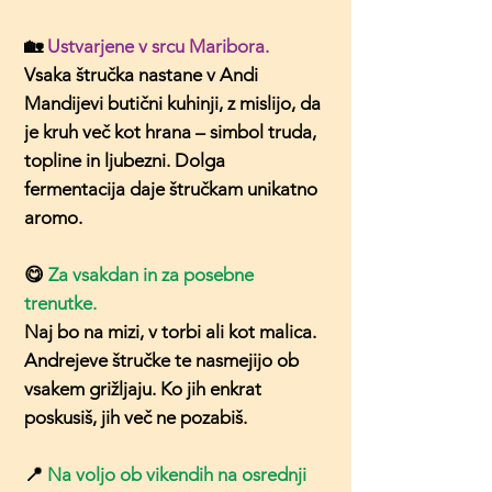
🏡
Ustvarjene v srcu Maribora.
Vsaka štručka nastane v Andi
Mandijevi butični kuhinji, z mislijo, da
je kruh več kot hrana – simbol truda,
topline in ljubezni. Dolga
fermentacija daje štručkam unikatno
aromo.
😋
Za vsakdan in za posebne
trenutke.
Naj bo na mizi, v torbi ali kot malica.
Andrejeve štručke te nasmejijo ob
vsakem grižljaju. Ko jih enkrat
poskusiš, jih več ne pozabiš.
📍
Na voljo ob vikendih na osrednji