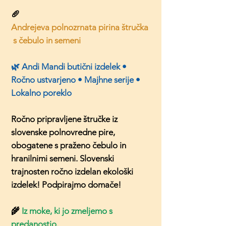
🥖
Andrejeva polnozrnata pirina štručka
s čebulo in semeni
🌿 Andi Mandi butični izdelek •
Ročno ustvarjeno • Majhne serije •
Lokalno poreklo
Ročno pripravljene štručke iz
slovenske polnovredne pire,
obogatene s praženo čebulo in
hranilnimi semeni. Slovenski
trajnosten ročno izdelan ekološki
izdelek! Podpirajmo domače!
🌾
Iz moke, ki jo zmeljemo s
predanostjo.