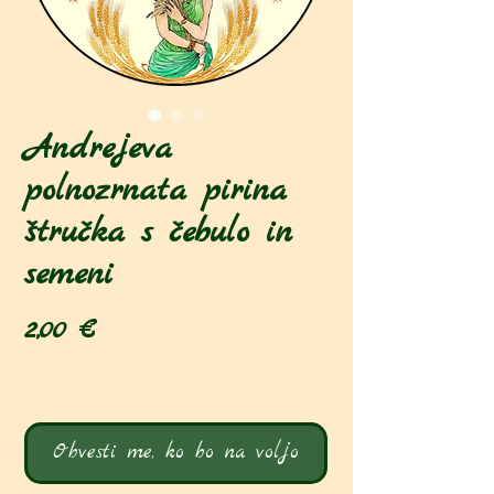
Andrejeva
polnozrnata pirina
štručka s čebulo in
semeni
Price
2,00 €
Ni na zalogi
Obvesti me, ko bo na voljo