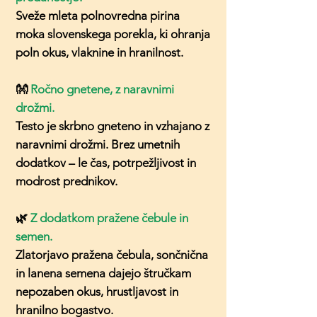
Sveže mleta polnovredna pirina
moka slovenskega porekla, ki ohranja
poln okus, vlaknine in hranilnost.
👐
Ročno gnetene, z naravnimi
drožmi.
Testo je skrbno gneteno in vzhajano z
naravnimi drožmi. Brez umetnih
dodatkov – le čas, potrpežljivost in
modrost prednikov.
🌿
Z dodatkom pražene čebule in
semen.
Zlatorjavo pražena čebula, sončnična
in lanena semena dajejo štručkam
nepozaben okus, hrustljavost in
hranilno bogastvo.