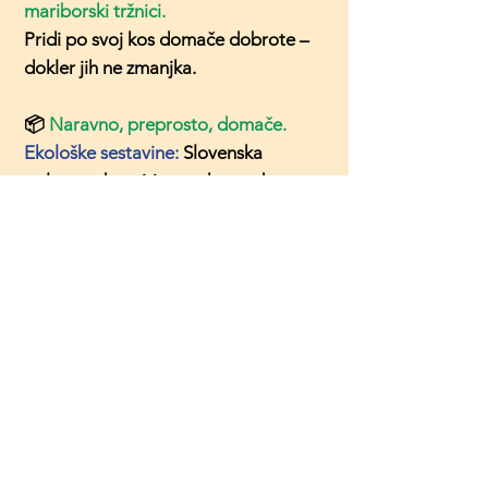
mariborski tržnici.
Pridi po svoj kos domače dobrote –
dokler jih ne zmanjka.
📦
Naravno, preprosto, domače.
Ekološke sestavine:
Slovenska
polnovredna pirina moka, voda,
slovenska čebula, slovenska
sončnična semena, slovenska lanena
semena, slovensko repično olje,
piranska sol, naravne droži.
Izdelek vsebuje gluten.
PREHRANSKA VREDNOST:
*Priporočena dnevna vrednost na