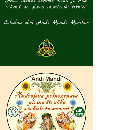
Andi Mandi čarobna hiška je vsak
vikend na glavni mariborski tržnici.
Lokalna obrt Andi Mandi Maribor