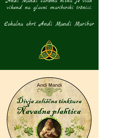
Andi Mandi čarobna hiška je vsak
vikend na glavni mariborski tržnici.
Lokalna obrt Andi Mandi Maribor