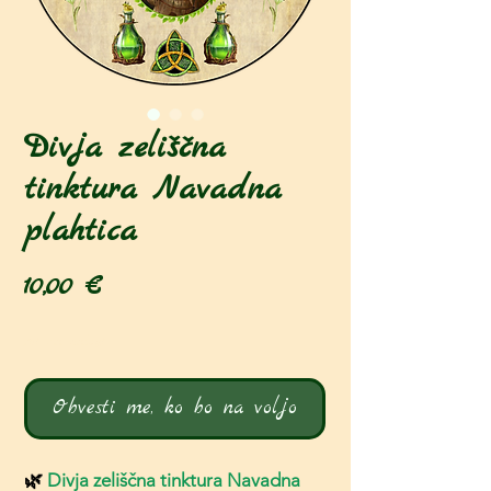
Divja zeliščna
tinktura Navadna
plahtica
Price
10,00 €
Ni na zalogi
Obvesti me, ko bo na voljo
🌿
Divja zeliščna tinktura Navadna