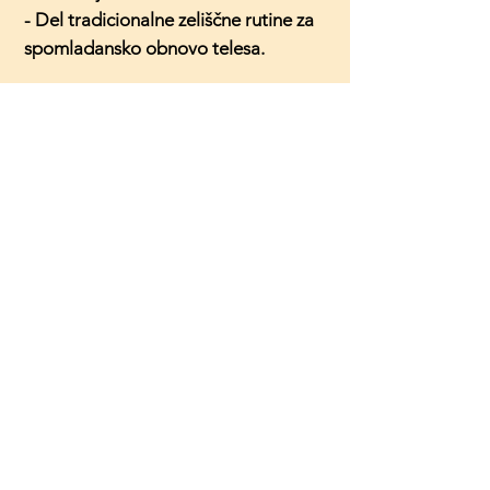
- Del tradicionalne zeliščne rutine za
spomladansko obnovo telesa.
👶
Otroška uporaba:
Izdelek ni namenjen otrokom,
mlajšim od 3 let. Pri otrocih nad 3
leta se lahko uporablja v zelo
razredčeni obliki in pod nadzorom
odrasle osebe.
📦
Količina:
50 ml
⚠️
Posebna opozorila:
Tinktura je prehransko dopolnilo. Ni
nadomestilo za raznoliko prehrano.
Nosečnice, doječe matere ali osebe,
ki jemljejo zdravila, se naj pred