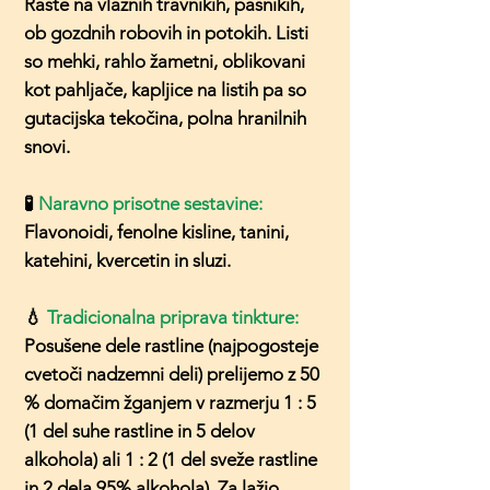
Raste na vlažnih travnikih, pašnikih,
ob gozdnih robovih in potokih. Listi
so mehki, rahlo žametni, oblikovani
kot pahljače, kapljice na listih pa so
gutacijska tekočina, polna hranilnih
snovi.
🧪
Naravno prisotne sestavine:
Flavonoidi, fenolne kisline, tanini,
katehini, kvercetin in sluzi.
💧
Tradicionalna priprava tinkture:
Posušene dele rastline (najpogosteje
cvetoči nadzemni deli) prelijemo z 50
% domačim žganjem v razmerju 1 : 5
(1 del suhe rastline in 5 delov
alkohola) ali 1 : 2 (1 del sveže rastline
in 2 dela 95% alkohola). Za lažjo