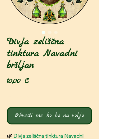
Divja zeliščna
tinktura Navadni
bršljan
Price
10,00 €
Ni na zalogi
Obvesti me, ko bo na voljo
🌿
Divja zeliščna tinktura Navadni