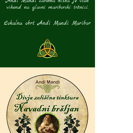
Andi Mandi čarobna hiška je vsak
vikend na glavni mariborski tržnici.
Lokalna obrt Andi Mandi Maribor