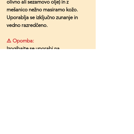
olivno ali sezamovo olje) in z
mešanico nežno masiramo kožo.
Uporablja se izključno zunanje in
vedno razredčeno.
⚠️ Opomba:
Izogibajte se uporabi na
poškodovani ali razdraženi koži. Pred
prvo uporabo priporočamo preizkus
na manjšem delu kože.
🌿
Notranja uporaba
V ljudskem zeliščarstvu je notranja
uporaba navadnega bršljana
poznana, vendar zelo omejena.
Zaradi izrazite narave rastline
zahteva znanje, previdnost in strogo