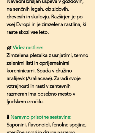
Navadni bršljan uspeva v gozdovih,
na senčnih legah, ob zidovih,
drevesih in skalovju. Razširjen je po
vsej Evropi in je zimzelena rastlina, ki
raste skozi vse leto.
🌿
Videz rastline:
Zimzelena plezalka z usnjatimi, temno
zelenimi listi in oprijemalnimi
koreninicami. Spada v družino
aralijevk (Araliaceae). Zaradi svoje
vztrajnosti in rasti v zahtevnih
razmerah ima posebno mesto v
ljudskem izročilu.
🧪
Naravno prisotne sestavine:
Saponini, flavonoidi, fenolne spojine,
eterične snovi in druge naravno