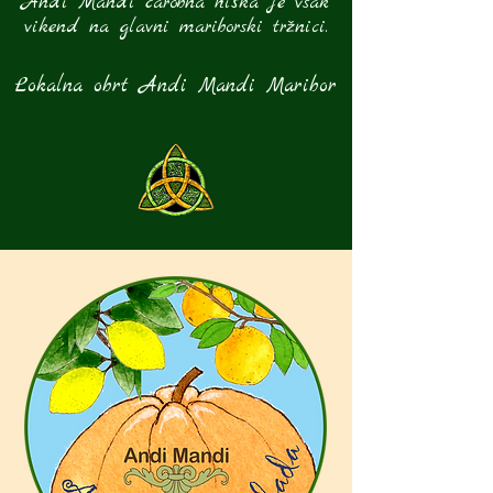
Andi Mandi čarobna hiška je vsak
vikend na glavni mariborski tržnici.
Lokalna obrt Andi Mandi Maribor