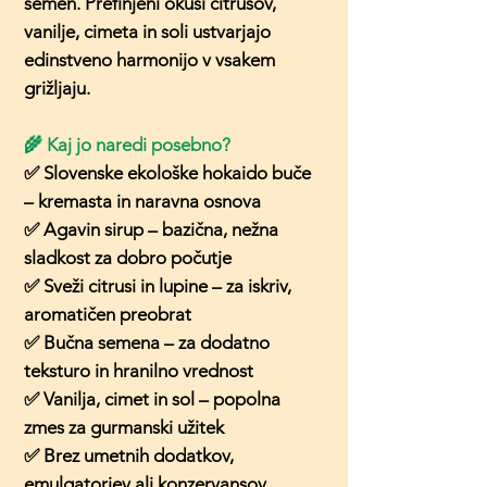
semen. Prefinjeni okusi citrusov,
vanilje, cimeta in soli ustvarjajo
edinstveno harmonijo v vsakem
grižljaju.
🌾 Kaj jo naredi posebno?
✅ Slovenske ekološke hokaido buče
– kremasta in naravna osnova
✅ Agavin sirup – bazična, nežna
sladkost za dobro počutje
✅ Sveži citrusi in lupine – za iskriv,
aromatičen preobrat
✅ Bučna semena – za dodatno
teksturo in hranilno vrednost
✅ Vanilja, cimet in sol – popolna
zmes za gurmanski užitek
✅ Brez umetnih dodatkov,
emulgatorjev ali konzervansov