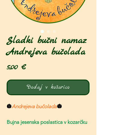
Sladki bučni namaz
Andrejeva bučolada
Price
5,00 €
Dodaj v košarico
🎃
Andrejeva bučolada
🎃
Bujna jesenska poslastica v kozarčku