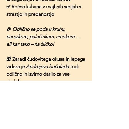
✅ Ročno kuhana v majhnih serijah s
strastjo in predanostjo
🎉
Odlično se poda k kruhu,
narezkom, palačinkam, cmokom …
ali kar tako – na žličko!
🎁 Zaradi čudovitega okusa in lepega
videza je
Andrejeva bučolada
tudi
odlično in izvirno darilo za vse
sladokusce.
PREHRANSKA VREDNOST:
*Priporočena dnevna vrednost na
osnovi 2000 kcal dnevno.