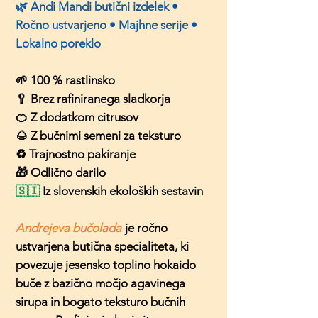
🌿 Andi Mandi butični izdelek •
Ročno ustvarjeno • Majhne serije •
Lokalno poreklo
🌱 100 % rastlinsko
🥄 Brez rafiniranega sladkorja
🍊 Z dodatkom citrusov
🌰 Z bučnimi semeni za teksturo
♻️ Trajnostno pakiranje
🎁 Odlično darilo
🇸🇮
Iz slovenskih ekoloških sestavin
Andrejeva bučolada
je ročno
ustvarjena butična specialiteta, ki
povezuje jesensko toplino hokaido
buče z bazično močjo agavinega
sirupa in bogato teksturo bučnih