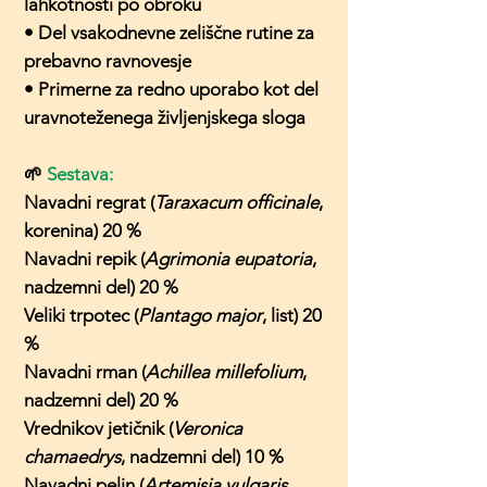
lahkotnosti po obroku
• Del vsakodnevne zeliščne rutine za
prebavno ravnovesje
• Primerne za redno uporabo kot del
uravnoteženega življenjskega sloga
🌱
Sestava:
Navadni regrat (
Taraxacum officinale
,
korenina) 20 %
Navadni repik (
Agrimonia eupatoria
,
nadzemni del) 20 %
Veliki trpotec (
Plantago major
, list) 20
%
Navadni rman (
Achillea millefolium
,
nadzemni del) 20 %
Vrednikov jetičnik (
Veronica
chamaedrys
, nadzemni del) 10 %
Navadni pelin (
Artemisia vulgaris
,