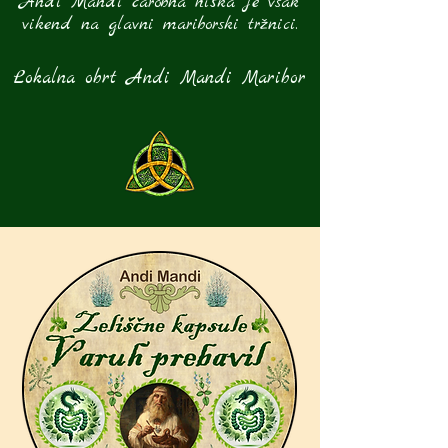
Andi Mandi čarobna hiška je vsak
vikend na glavni mariborski tržnici.
Lokalna obrt Andi Mandi Maribor