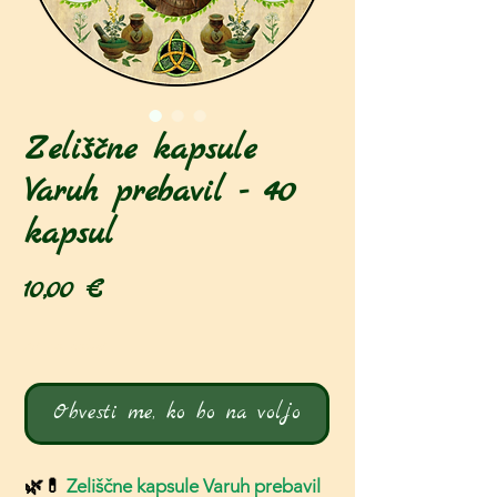
Zeliščne kapsule
Varuh prebavil - 40
kapsul
Price
10,00 €
Ni na zalogi
Obvesti me, ko bo na voljo
🌿💊
Zeliščne kapsule Varuh prebavil