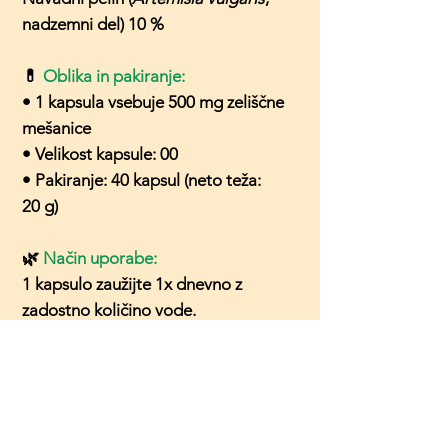
nadzemni del) 10 %
💊
Oblika in pakiranje:
• 1 kapsula vsebuje 500 mg zeliščne
mešanice
• Velikost kapsule: 00
• Pakiranje: 40 kapsul (neto teža:
20 g)
🌿
Način uporabe:
1 kapsulo zaužijte 1x dnevno z
zadostno količino vode.
Najbolje po obroku.
🖐️
Priprava:
Zelišča so posušena, fino zmleta in
ročno polnjena v kapsule, kar