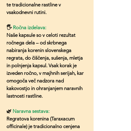
te tradicionalne rastline v
vsakodnevni rutini.
🖐️
Ročna izdelava:
Naše kapsule so v celoti rezultat
ročnega dela – od skrbnega
nabiranja korenin slovenskega
regrata, do čiščenja, sušenja, mletja
in polnjenja kapsul. Vsak korak je
izveden ročno, v majhnih serijah, kar
omogoča več nadzora nad
kakovostjo in ohranjanjem naravnih
lastnosti rastline.
🌿
Naravna sestava:
Regratova korenina (Taraxacum
officinale) je tradicionalno cenjena