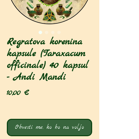
Regratova korenina
kapsule (Taraxacum
officinale) 40 kapsul
- Andi Mandi
Price
10,00 €
Ni na zalogi
Obvesti me, ko bo na voljo