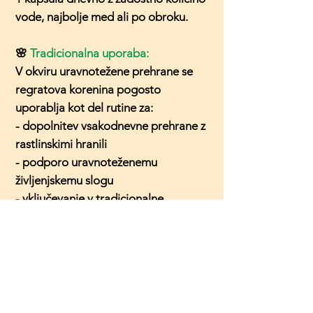
vode, najbolje med ali po obroku.
🌸
Tradicionalna uporaba:
V okviru uravnotežene prehrane se
regratova korenina pogosto
uporablja kot del rutine za:
- dopolnitev vsakodnevne prehrane z
rastlinskimi hranili
- podporo uravnoteženemu
življenjskemu slogu
- vključevanje v tradicionalne
zeliščarske prakse
- del naravnih prehranskih rutin,
povezanih z grenkimi zelišči
💊
Oblika in pakiranje:
• 1 kapsula vsebuje 500 mg zelišča