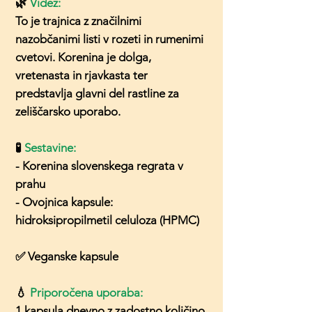
🌿
Videz:
To je trajnica z značilnimi
nazobčanimi listi v rozeti in rumenimi
cvetovi. Korenina je dolga,
vretenasta in rjavkasta ter
predstavlja glavni del rastline za
zeliščarsko uporabo.
🧪
Sestavine:
- Korenina slovenskega regrata v
prahu
- Ovojnica kapsule:
hidroksipropilmetil celuloza (HPMC)
✅ Veganske kapsule
💧
Priporočena uporaba:
1 kapsula dnevno z zadostno količino