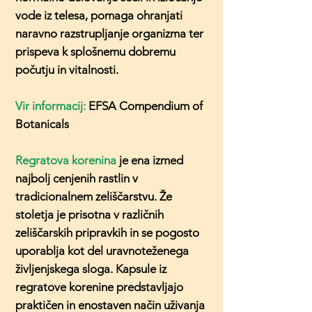
vode iz telesa, pomaga ohranjati
naravno razstrupljanje organizma ter
prispeva k splošnemu dobremu
počutju in vitalnosti.
Vir informacij:
EFSA Compendium of
Botanicals
Regratova korenina
je ena izmed
najbolj cenjenih rastlin v
tradicionalnem zeliščarstvu. Že
stoletja je prisotna v različnih
zeliščarskih pripravkih in se pogosto
uporablja kot del uravnoteženega
življenjskega sloga. Kapsule iz
regratove korenine predstavljajo
praktičen in enostaven način uživanja