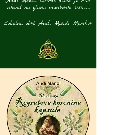
Andi Mandi čarobna hiška je vsak
vikend na glavni mariborski tržnici.
Lokalna obrt Andi Mandi Maribor