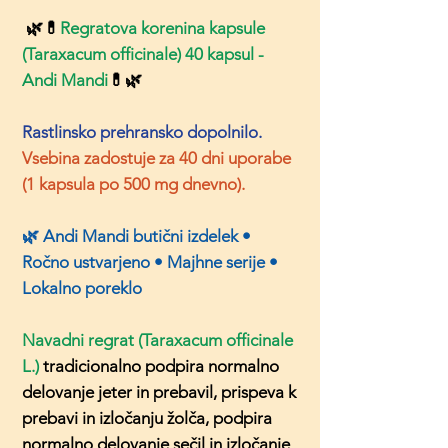
🌿💊
Regratova korenina kapsule
(Taraxacum officinale) 40 kapsul -
Andi Mandi
💊🌿
Rastlinsko prehransko dopolnilo.
Vsebina zadostuje za 40 dni uporabe
(1 kapsula po 500 mg dnevno).
🌿 Andi Mandi butični izdelek •
Ročno ustvarjeno • Majhne serije •
Lokalno poreklo
Navadni regrat (Taraxacum officinale
L.)
tradicionalno podpira normalno
delovanje jeter in prebavil, prispeva k
prebavi in izločanju žolča, podpira
normalno delovanje sečil in izločanje